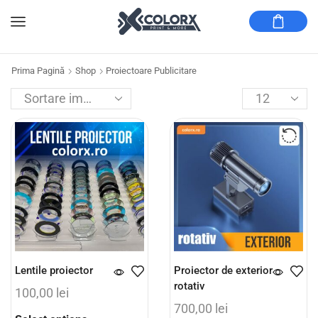
Prima Pagină
Shop
Proiectoare Publicitare
Lentile proiector
Proiector de exterior
rotativ
100,00
lei
700,00
lei