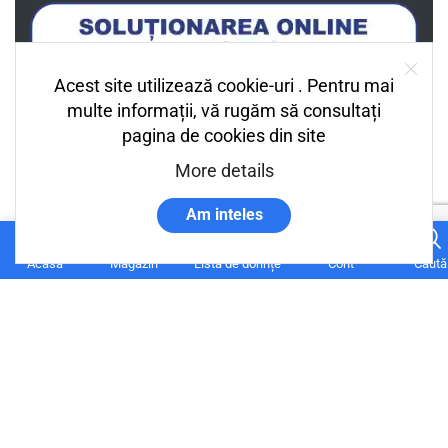
Acest site utilizează cookie-uri . Pentru mai
multe informații, vă rugăm să consultați
pagina de cookies din site
More details
Am inteles
0
Acasă
Magazin
Lista de dorințe
Cont
Caută
Termeni si conditii
Despre Noi
Status Comandă
Contul Meu
Cum platesc?