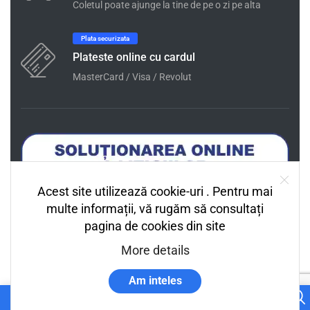
Coletul poate ajunge la tine de pe o zi pe alta
Plata securizata
Plateste online cu cardul
MasterCard / Visa / Revolut
Acest site utilizează cookie-uri . Pentru mai
multe informații, vă rugăm să consultați
pagina de cookies din site
More details
Am inteles
0