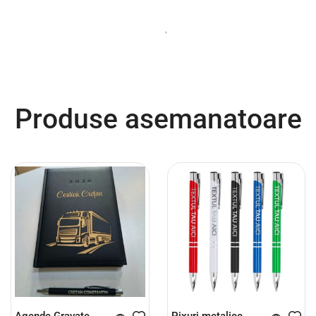
Am spus Da
Ajutor
33,00
lei
33,00
lei
Adaugă în coș
Adaugă în coș
Produse asemanatoare