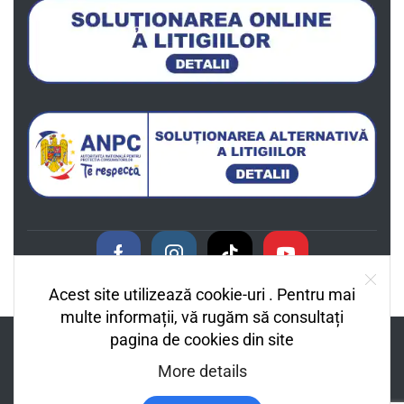
Livrare in 2-4 zile
Livrare Rapida
Coletul poate ajunge la tine de pe o zi pe alta
Plata securizata
Plateste online cu cardul
MasterCard / Visa / Revolut
Acest site utilizează cookie-uri . Pentru mai
multe informații, vă rugăm să consultați
pagina de cookies din site
More details