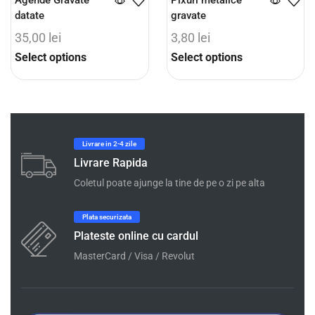
Agende Gravate
Pixuri metalice
datate
gravate
35,00
lei
3,80
lei
Select options
Select options