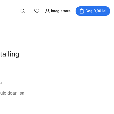
Inregistrare
Coș
0,00
lei
tailing
a
uie doar , sa