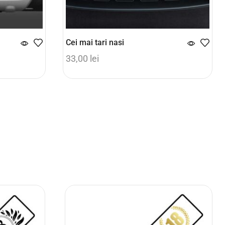
Cei mai tari nasi
33,00
lei
Adaugă în coș