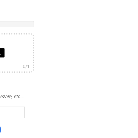
.
0
/1
sezare, etc….