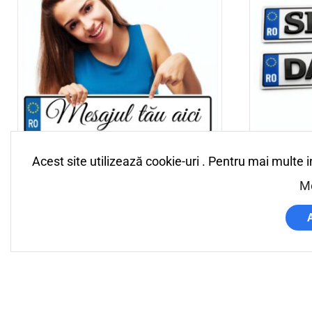
Acest site utilizează cookie-uri . Pentru mai multe 
Placuta inmatriculare
Placuta inm
personalizata
Mo
70,00
lei
33,00
lei
Select opti
Personalizeaza
Select options