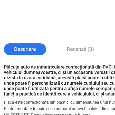
Descriere
Recenzii (0)
Plăcuța auto de înmatriculare confecționată din PVC, 
vehiculul dumneavoastră, ci și un accesoriu versatil ca
rezista la uzura cotidiană, această placă poate fi utili
unde poate fi personalizată cu numele cuplului sau cu
unde poate fi utilizată pentru a afișa numele companiei
funcția practică de identificare a vehiculului, ci și ada
Placa este confectionata din plastic, cu dimensiunea unui 
Pentru montare trebuie scos numarul autovehiculului din suport