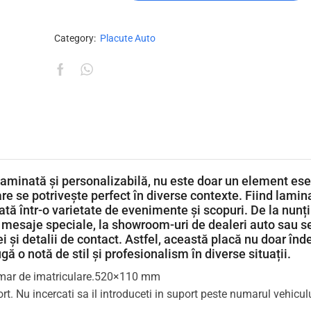
Category:
Placute Auto
laminată și personalizabilă, nu este doar un element ese
re se potrivește perfect în diverse contexte. Fiind lamin
zată într-o varietate de evenimente și scopuri. De la nunț
 mesaje speciale, la showroom-uri de dealeri auto sau se
 și detalii de contact. Astfel, această placă nu doar înd
ugă o notă de stil și profesionalism în diverse situații.
numar de imatriculare.520×110 mm
. Nu incercati sa il introduceti in suport peste numarul vehiculu