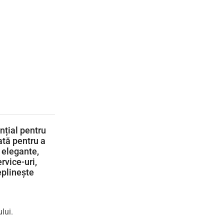
nțial pentru
ată pentru a
i elegante,
rvice-uri,
eplinește
lui.