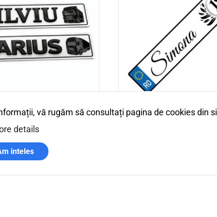
informații, vă rugăm să consultați pagina de cookies din s
atriculare 3D
Placuta cadou masina 18 a
re details
33,00
lei
Personalizeaza
ons
Am inteles