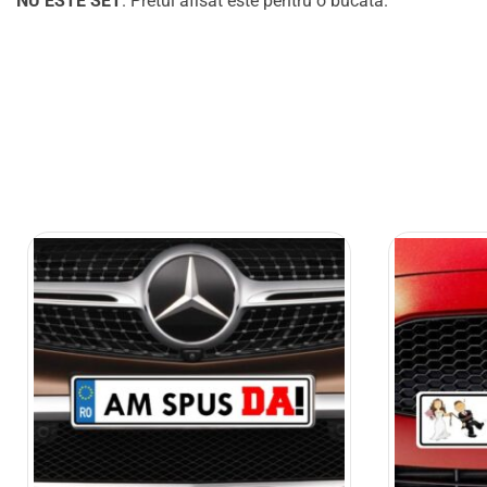
NU ESTE SET
. Pretul afisat este pentru o bucata.