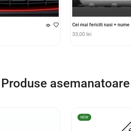
Cei mai fericiti nasi + nume
33,00
lei
coș
Adaugă în coș
Produse asemanatoare
NEW