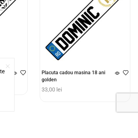
ite
ni
Placuta cadou masina 18 ani
golden
33,00
lei
Select options