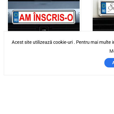
Acest site utilizează cookie-uri . Pentru mai multe 
Am inscris-o
Sora Mirese
Mo
33,00
lei
33,00
lei
Adaugă în coș
Adaugă în 
Livrare in 2-4 zile
Livrare Rapida