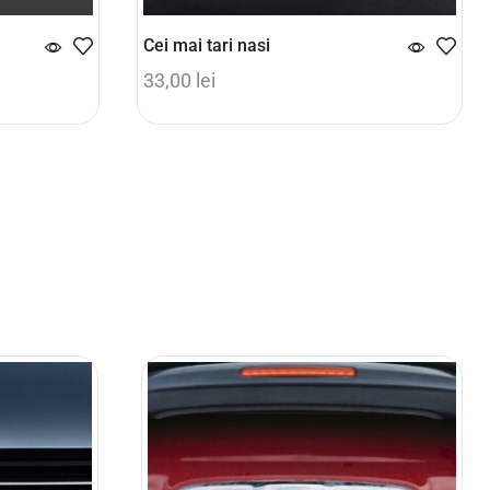
Cei mai tari nasi
33,00
lei
Adaugă în coș