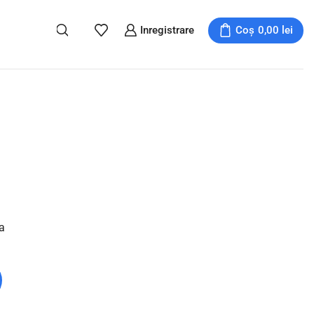
Inregistrare
Coș
0,00
lei
a