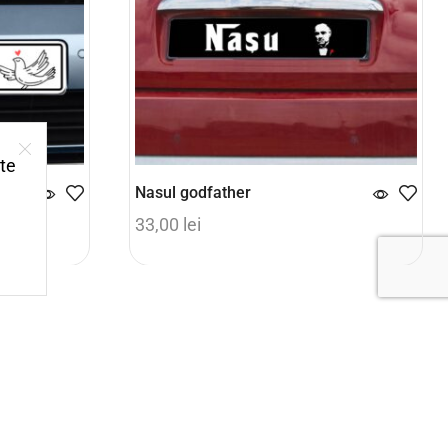
ite
Nasul godfather
33,00
lei
Adaugă în coș
 cardul