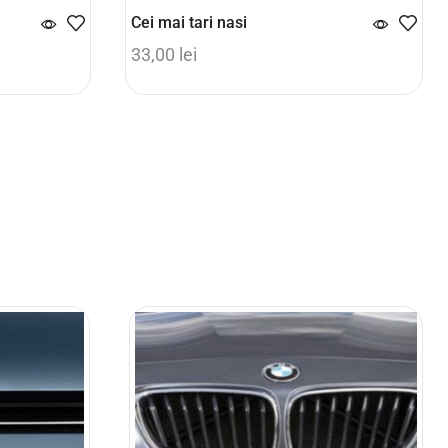
Cei mai tari nasi
33,00
lei
Adaugă în coș