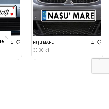
ite
Naşu MARE
33,00
lei
Adaugă în coș