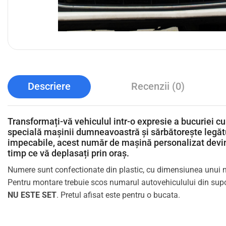
Descriere
Recenzii (0)
Transformați-vă vehiculul intr-o expresie a bucuriei 
specială mașinii dumneavoastră și sărbătorește legăt
impecabile, acest număr de mașină personalizat devin
timp ce vă deplasați prin oraș.
Numere sunt confectionate din plastic, cu dimensiunea unui
Pentru montare trebuie scos numarul autovehiculului din suport
NU ESTE SET
. Pretul afisat este pentru o bucata.