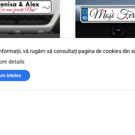
informații, vă rugăm să consultați pagina de cookies din s
iciti nasi + nume
Mosi fericiti inimioare
re details
33,00
lei
ons
Adaugă în coș
Am inteles
Plata securizata