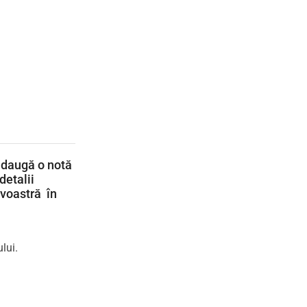
adaugă o notă
detalii
avoastră în
lui.