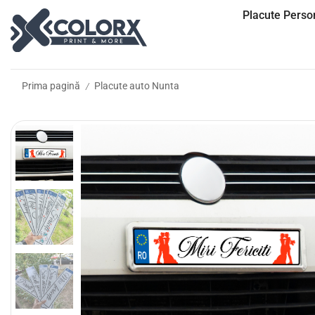
Placute Person
Prima pagină
Placute auto Nunta
/