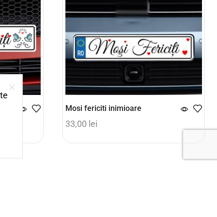
ite
Mosi fericiti inimioare
33,00
lei
Adaugă în coș