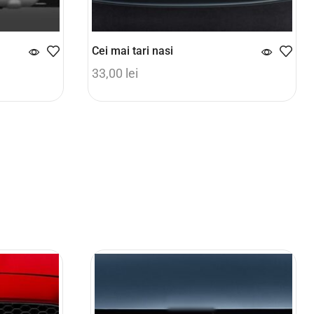
Cei mai tari nasi
33,00
lei
Adaugă în coș