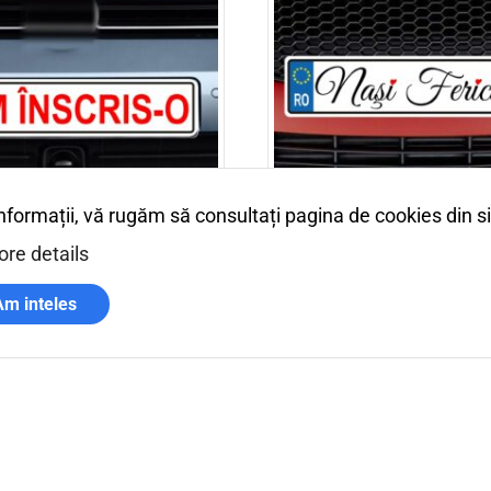
informații, vă rugăm să consultați pagina de cookies din s
o
Nasi fericiti inimioare
re details
33,00
lei
Am inteles
coș
Adaugă în coș
Plata securizata