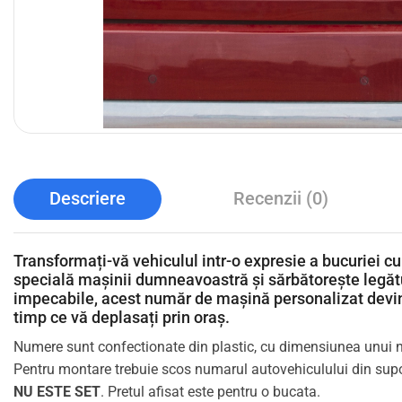
Descriere
Recenzii (0)
Transformați-vă vehiculul intr-o expresie a bucuriei 
specială mașinii dumneavoastră și sărbătorește legătur
impecabile, acest număr de mașină personalizat devin
timp ce vă deplasați prin oraș.
Numere sunt confectionate din plastic, cu dimensiunea unui
Pentru montare trebuie scos numarul autovehiculului din suport
NU ESTE SET
. Pretul afisat este pentru o bucata.