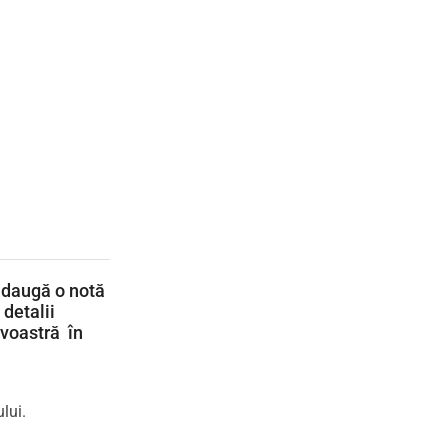
adaugă o notă
detalii
avoastră în
lui.