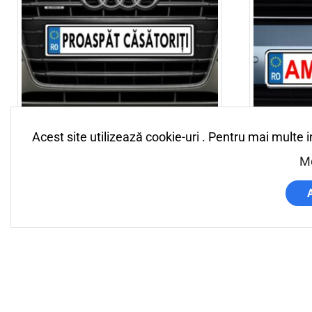
Acest site utilizează cookie-uri . Pentru mai multe 
Proaspat casatoriti 2
Am inscris-
Mo
33,00
lei
33,00
lei
Adaugă în coș
Adaugă în 
Livrare in 2-4 zile