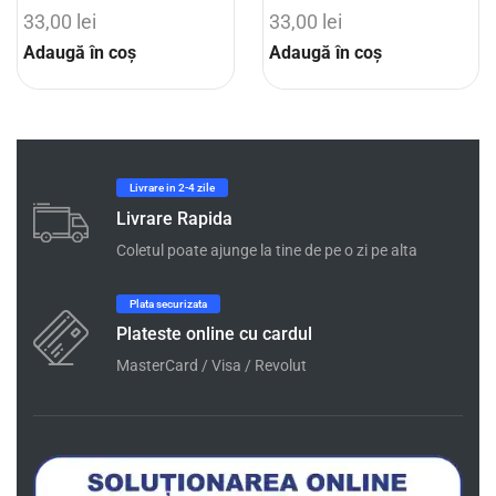
33,00
lei
33,00
lei
Adaugă în coș
Adaugă în coș
Livrare in 2-4 zile
Livrare Rapida
Coletul poate ajunge la tine de pe o zi pe alta
Plata securizata
Plateste online cu cardul
MasterCard / Visa / Revolut