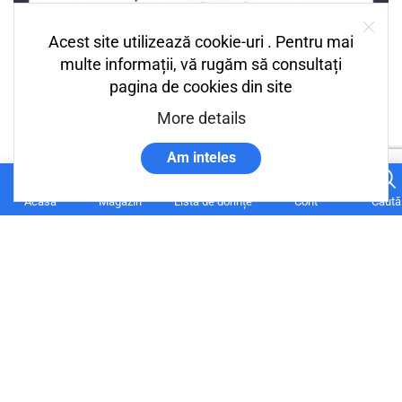
Acest site utilizează cookie-uri . Pentru mai
multe informații, vă rugăm să consultați
pagina de cookies din site
More details
Am inteles
0
Acasă
Magazin
Lista de dorințe
Cont
Caută
Termeni si conditii
Despre Noi
Status Comandă
Contul Meu
Cum platesc?
Wishlist
Contact